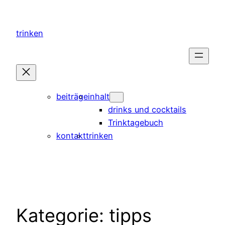
Direkt
zum
trinken
Inhalt
wechseln
beiträge
inhalt
drinks und cocktails
Trinktagebuch
kontakt
trinken
Kategorie:
tipps