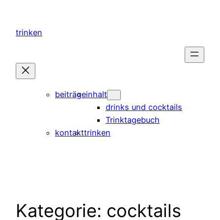
Direkt
zum
trinken
Inhalt
wechseln
beiträge
inhalt
drinks und cocktails
Trinktagebuch
kontakt
trinken
Kategorie:
cocktails